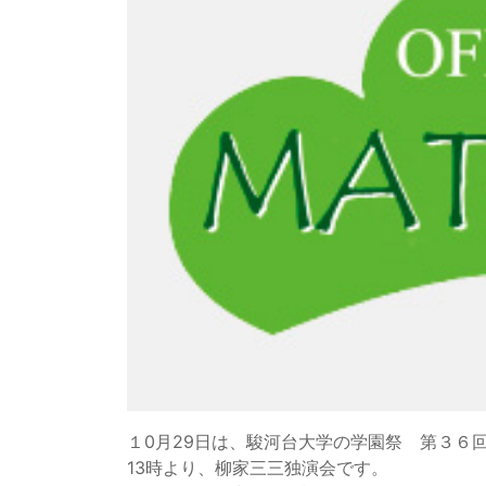
１0月29日は、駿河台大学の学園祭 第３６
13時より、柳家三三独演会です。