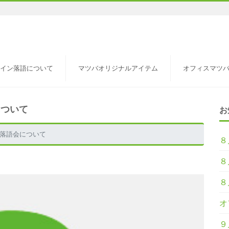
イン落語について
マツバオリジナルアイテム
オフィスマツ
について
お
／落語会について
８
８
８
オ
９