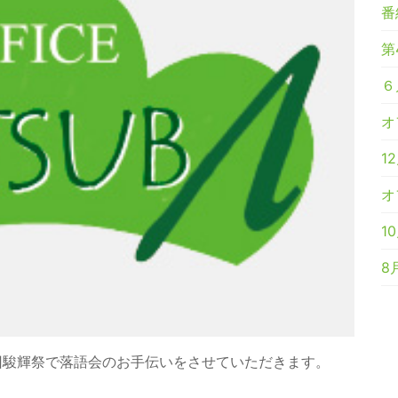
番
第
６
オ
1
オ
1
8
回駿輝祭で落語会のお手伝いをさせていただきます。