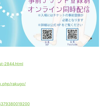
st-2844.html
ex.php/rakugo/
076379380019200