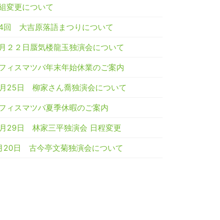
組変更について
4回 大吉原落語まつりについて
月２２日蜃気楼龍玉独演会について
フィスマツバ年末年始休業のご案内
2月25日 柳家さん喬独演会について
フィスマツバ夏季休暇のご案内
0月29日 林家三平独演会 日程変更
月20日 古今亭文菊独演会について