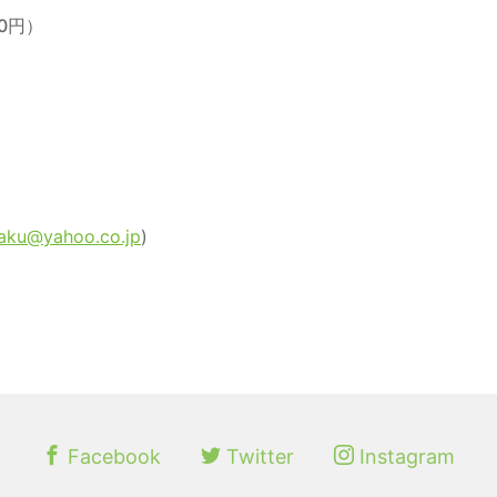
00円）
aku@yahoo.co.jp
)
Facebook
Twitter
Instagram