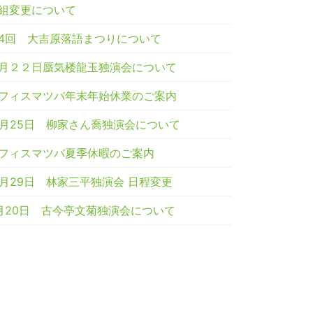
組変更について
4回 大吉原落語まつりについて
月２２日蜃気楼龍玉独演会について
フィスマツバ年末年始休業のご案内
2月25日 柳家さん喬独演会について
フィスマツバ夏季休暇のご案内
0月29日 林家三平独演会 日程変更
月20日 古今亭文菊独演会について