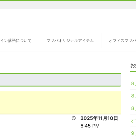
イン落語について
マツバオリジナルアイテム
オフィスマツ
お
８
８
８
2025年11月10日
オ
6:45 PM
９