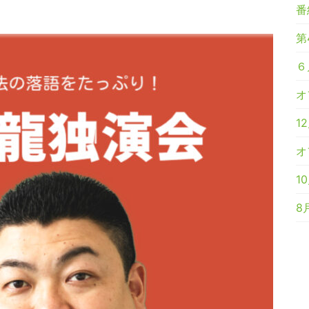
番
第
６
オ
1
オ
1
8