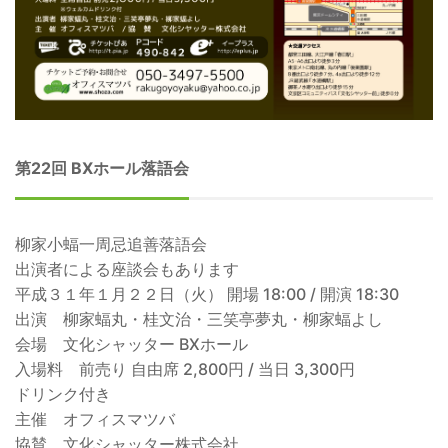
第22回 BXホール落語会
柳家小蝠一周忌追善落語会
出演者による座談会もあります
平成３１年１月２２日（火） 開場 18:00 / 開演 18:30
出演 柳家蝠丸・桂文治・三笑亭夢丸・柳家蝠よし
会場 文化シャッター BXホール
入場料 前売り 自由席 2,800円 / 当日 3,300円
ドリンク付き
主催 オフィスマツバ
協賛 文化シャッター株式会社