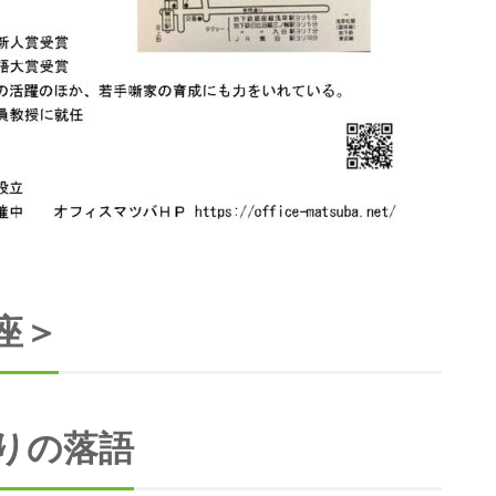
座＞
りの落語