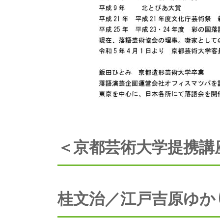
＜京都芸術大学提携講
桂文治／江戸吉原ゆか