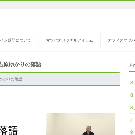
イン落語について
マツバオリジナルアイテム
オフィスマツ
吉原ゆかりの落語
お
ゆかりの落語
８
８
８
オ
９