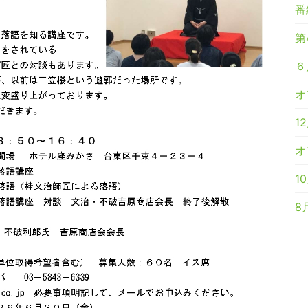
番
第
６
オ
1
オ
1
8