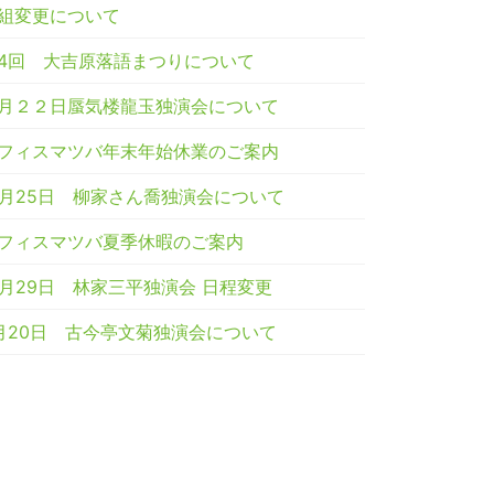
組変更について
4回 大吉原落語まつりについて
月２２日蜃気楼龍玉独演会について
フィスマツバ年末年始休業のご案内
2月25日 柳家さん喬独演会について
フィスマツバ夏季休暇のご案内
0月29日 林家三平独演会 日程変更
月20日 古今亭文菊独演会について