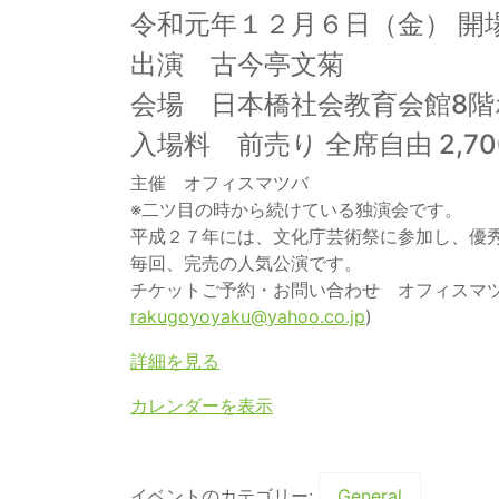
令和元年１２月６日（金） 開場 18:
出演 古今亭文菊
会場 日本橋社会教育会館8階
入場料 前売り 全席自由 2,700
主催 オフィスマツバ
※二ツ目の時から続けている独演会です。
平成２７年には、文化庁芸術祭に参加し、優
毎回、完売の人気公演です。
チケットご予約・お問い合わせ オフィスマツバ（
rakugoyoyaku@yahoo.co.jp
)
詳細を見る
カレンダーを表示
イベントのカテゴリー:
General