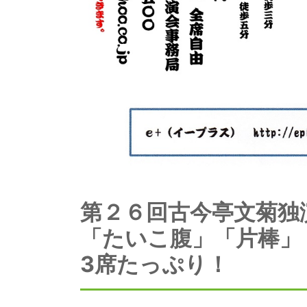
第２６回古今亭文菊独
「たいこ腹」「片棒」
3席たっぷり！