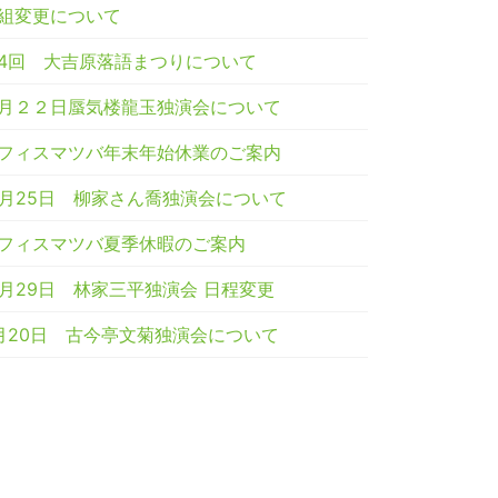
組変更について
4回 大吉原落語まつりについて
月２２日蜃気楼龍玉独演会について
フィスマツバ年末年始休業のご案内
2月25日 柳家さん喬独演会について
フィスマツバ夏季休暇のご案内
0月29日 林家三平独演会 日程変更
月20日 古今亭文菊独演会について