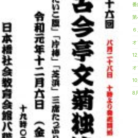
番
第
６
オ
1
オ
1
8