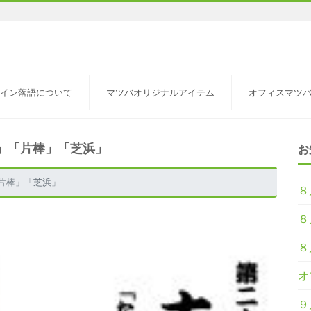
イン落語について
マツバオリジナルアイテム
オフィスマツ
」「片棒」「芝浜」
お
片棒」「芝浜」
８
８
８
オ
９