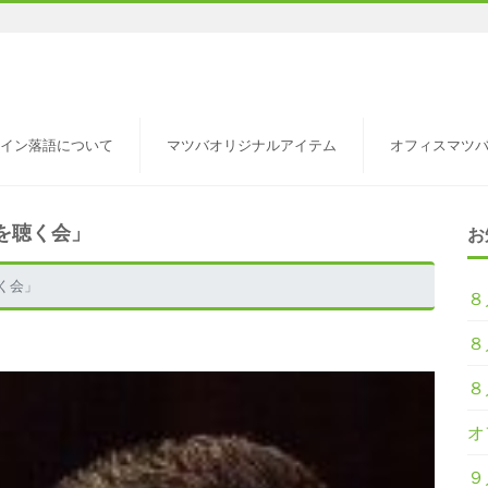
イン落語について
マツバオリジナルアイテム
オフィスマツ
を聴く会」
お
く会」
８
８
８
オ
９