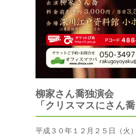
柳家さん喬独演会
「クリスマスにさん喬
平成３０年１２月２５日（火） 開場 