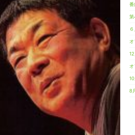
番
第
６
オ
1
オ
1
8