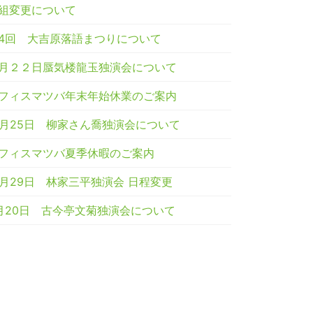
組変更について
4回 大吉原落語まつりについて
月２２日蜃気楼龍玉独演会について
フィスマツバ年末年始休業のご案内
2月25日 柳家さん喬独演会について
フィスマツバ夏季休暇のご案内
0月29日 林家三平独演会 日程変更
月20日 古今亭文菊独演会について