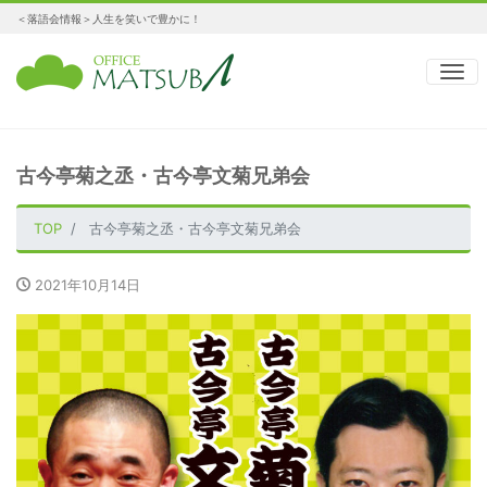
＜落語会情報＞人生を笑いで豊かに！
ナ
古今亭菊之丞・古今亭文菊兄弟会
TOP
古今亭菊之丞・古今亭文菊兄弟会
2021年10月14日