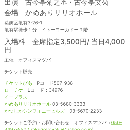
出演 古今亭菊之丞・古今亭文菊
会場 かめありリリオホール
葛飾区亀有3-26-1
亀有駅徒歩１分 イトーヨーカドー９階
入場料 全席指定3,500円/ 当日4,000
円
主催 オフィスマツバ
チケット販売
チケットぴあ
Pコード507-938
ローチケ
Lコード：34976
イープラス
かめありリリオホール
03-5680-3333
かつしかシンフォニーヒルズ
03-5670-2233
チケットご予約・お問い合わせ オフィスマツバ（
050-
3497-5500
rakugoyoyaku@yahoo.co.jp
)