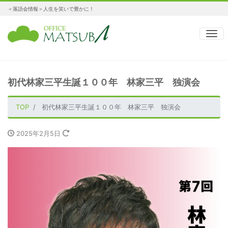
＜落語会情報＞人生を笑いで豊かに！
ナ
初代林家三平生誕１００年 林家三平 独演会
TOP
初代林家三平生誕１００年 林家三平 独演会
2025年2月5日